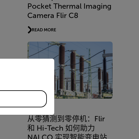
Pocket Thermal Imaging
Camera Flir C8
READ MORE
priate version of our website.
se
ed by
dies
应用案例
从零猜测到零停机：Flir
和 Hi-Tech 如何助力
NALCO 实现智能变电站