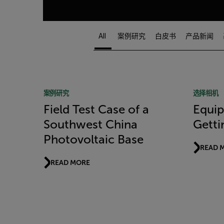
All
案例研究
白皮书
产品新闻
Article Listing
案例研究
选择相机
Field Test Case of a
Equip
Southwest China
Getti
Photovoltaic Base
READ 
READ MORE