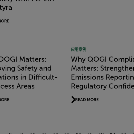
tyra
MORE
应用案例
QOGI Matters:
Why QOGI Compli
ving Safety and
Matters: Strengthe
tions in Difficult-
Emissions Reporti
cess Areas
Regulatory Confid
MORE
READ MORE