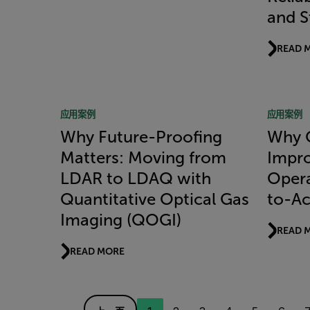
and S
READ 
应用案例
应用案例
Why Future-Proofing
Why 
Matters: Moving from
Impro
LDAR to LDAQ with
Opera
Quantitative Optical Gas
to-Ac
Imaging (QOGI)
READ 
READ MORE