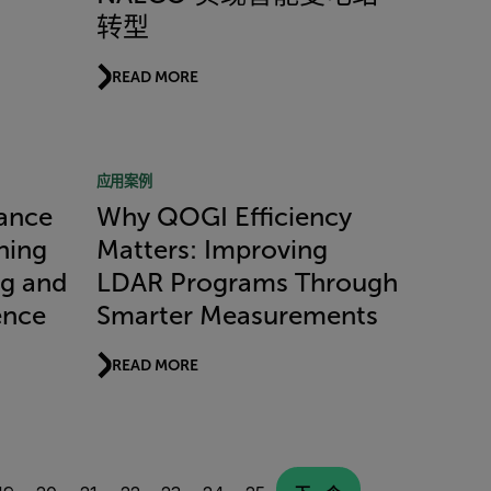
转型
READ MORE
应用案例
ance
Why QOGI Efficiency
ning
Matters: Improving
ng and
LDAR Programs Through
ence
Smarter Measurements
READ MORE