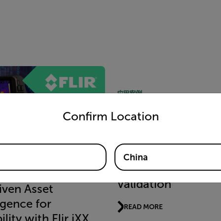
应用案例
untry and language from the options below to access the appro
Why QOGI Experti
Confirm Location
Matters: Proven
Performance Back
Peer-Reviewed Stu
China
and Real-World
Validation
iven Asset
igence for
READ MORE
ility with Flir iXX