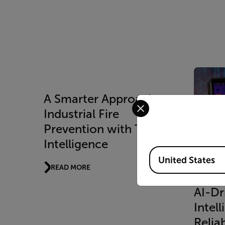
A Smarter Approach to
Select your preferred co
Industrial Fire
Prevention with Thermal
Intelligence
Available Locations
United States
READ MORE
技术说明
AI-Dr
Intell
Reliab