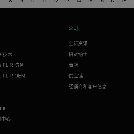
7
8
9
10
11
12
13
14
15
16
17
18
公司
全新资讯
ne 技术
招贤纳士
ne FLIR 防务
商店
e FLIR OEM
供应链
经销商和客户信息
ine
训中心