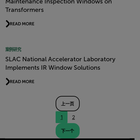
Maintenance Inspection Windows on
Transformers
READ MORE
案例研究
SLAC National Accelerator Laboratory
Implements IR Window Solutions
READ MORE
上一页
1
2
下一个