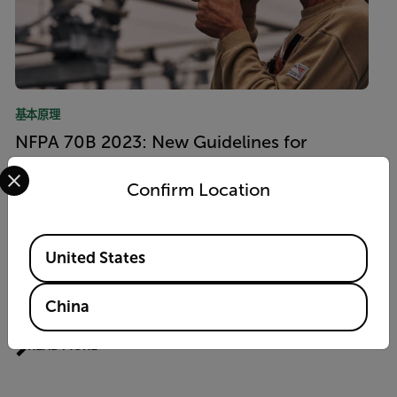
基本原理
NFPA 70B 2023: New Guidelines for
Select your preferred country and language from the options 
Electric Inspections
Confirm Location
READ MORE
Available Locations
United States
应用案例
数据中心对关键开关设备实施红外检测
China
READ MORE