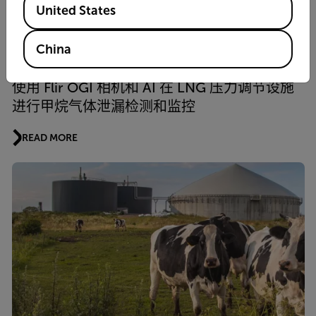
READ MORE
United States
China
应用案例
使用 Flir OGI 相机和 AI 在 LNG 压力调节设施
进行甲烷气体泄漏检测和监控
READ MORE