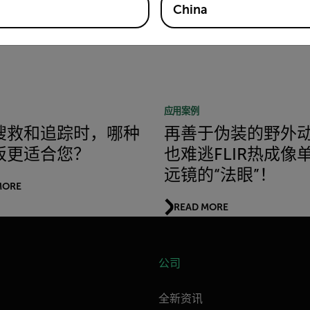
China
应用案例
搜救和追踪时，哪种
再善于伪装的野外
板更适合您？
也难逃FLIR热成像
远镜的“法眼”！
MORE
READ MORE
公司
全新资讯