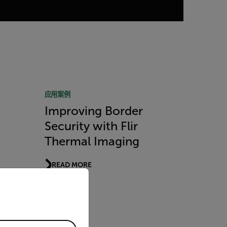
应用案例
Improving Border
Security with Flir
Thermal Imaging
READ MORE
priate version of our website.