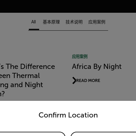
All
基本原理
技术说明
应用案例
应用案例
s The Difference
Africa By Night
een Thermal
READ MORE
ng and Night
n?
untry and language from the options below to access the appro
MORE
Confirm Location