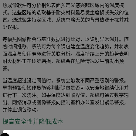
热成像软件可分析钢包表面预定义感兴趣区域内的温度模
式。这些区域的选取基于耐火材料最易发生磨损或失效的位
置。通过聚焦特定区域，系统忽略无关的背景热源干扰并减
少误报。
每幅热图像都会与基准数据进行比对，以识别异常温升。随
着时间推移，系统可为每个钢包建立温度变化趋势，并将表
面温度与使用寿命进行关联分析。温度持续上升的趋势表明
耐火材料正在逐步磨损，系统会在危险情况发生前发出预
警。
当温度超过设定阈值时，系统会触发不同严重级别的警报。
早期预警使操作员能够判断钢包是否可以安全地继续使用并
进行下一次浇注。如果温度达到临界值，系统可通过数字输
出、网络消息或图像警报向控制室和办公室发出紧急警报，
并停止钢包移动。
提高安全性并降低成本
通过减少对人工检查的依赖，并降低人员进入高风险区域的
Select your preferred country and language from the options 