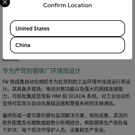
频率，连续钢包监测可提高工厂安全性。同时它还为维护决
Confirm Location
策提供了更多的参考信息。钢铁生产商不再仅依赖保守的、
基于经验的重衬计划，而是基于实际数据判断耐火材料状
Available Locations
态。
United States
这种方法使钢包能够在确保安全的前提下，实现最大炉次使
用，从而延长耐火材料寿命。更准确的维护计划可减少不必
China
要的重衬，降低耐火材料成本，并最大限度地减少计划外停
机时间。
专为严苛的钢铁厂环境而设计
Flir 热成像自动化相机专为在苛刻的工业环境中连续运行而设
计。其具备多视场、电动对焦功能以及强大的网络连接能
力，可轻松集成至现有 HMI 和 SCADA 系统。对工业协议的
支持可实现与自动化基础设施和警报系统的无缝通信。
最终形成一套可靠的钢包监测解决方案，将热成像、灵活的
软件配置及长期数据趋势分析相结合，帮助钢铁生产商在每
个炉次、每个班次中保护人员、设备和生产安全。