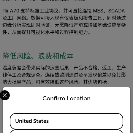
Flir A70 支持标准工业协议，并可直接连接 MES、SCADA
及工厂网络。数据可接入现有仪表板和报告工具，同时通过
边缘分析实现即时验证，无需降低产能或增加基础设施复杂
性，从而提升可视化水平和过程控制能力。
降低风险、浪费和成本
温度偏差会带来实际的运营后果：产品不合格、返工、生产
线停工及合规调查。连续热监测通过及早发现偏差以免其影
响大批量产品，可有效降低这些风险。其优势包括：
Select your preferred country and language from the options 
不合格批次更少
Confirm Location
提高良率和产能
降低人工检测成本
更强的审计准备能力
Available Locations
United States
更强的运营韧性