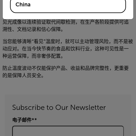
更高的可见性，更强的责任追溯能力
China
温度不止是一个数值。它是关键控制变量。实时热成像和可
见光成像以连续验证取代间歇检测，在生产各阶段提供可追
溯性、文档记录和信心保障。
当您能够清晰“看见”温度时，就可以主动管理风险，而不是被
动应对。在当今快节奏的食品和饮料行业，这种可见性是一
种运营保障，而非奢侈配置。
防止温度波动不仅能保护产品、收益和品牌完整性，更重要
的是保障人员安全。
Subscribe to Our Newsletter
电子邮件*