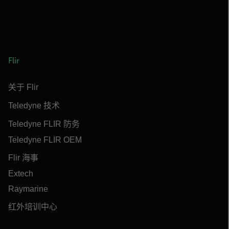
Flir
关于 Flir
Teledyne 技术
Teledyne FLIR 防务
Teledyne FLIR OEM
Flir 海事
Extech
Raymarine
红外培训中心