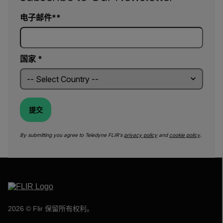
电子邮件*
国家 *
提交
By submitting you agree to Teledyne FLIR's
privacy policy
and
cookie policy
.
2026 © Flir 保留所有权利。