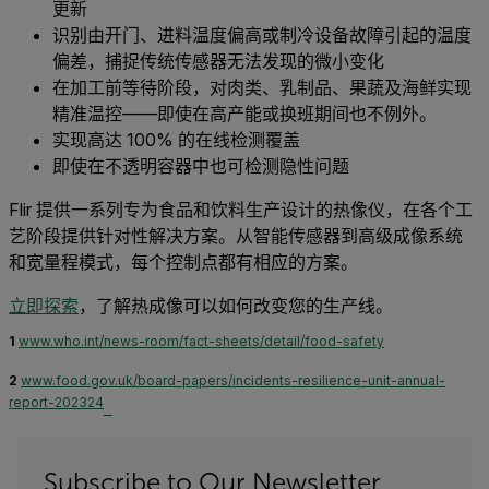
更新
识别由开门、进料温度偏高或制冷设备故障引起的温度
偏差，捕捉传统传感器无法发现的微小变化
在加工前等待阶段，对肉类、乳制品、果蔬及海鲜实现
精准温控——即使在高产能或换班期间也不例外。
实现高达 100% 的在线检测覆盖
即使在不透明容器中也可检测隐性问题
Flir 提供一系列专为食品和饮料生产设计的热像仪，在各个工
艺阶段提供针对性解决方案。从智能传感器到高级成像系统
和宽量程模式，每个控制点都有相应的方案。
立即探索
，了解热成像可以如何改变您的生产线。
1
www.who.int/news-room/fact-sheets/detail/food-safety
2
www.food.gov.uk/board-papers/incidents-resilience-unit-annual-
report-202324
Subscribe to Our Newsletter