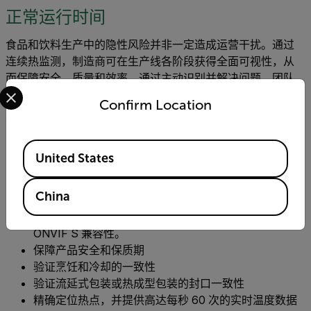
正常运行时间
食品和饮料生产中的隐性风险并非一定造成运营干扰。通过
连续热监测，制造商可在生产线各阶段获得全面可视性，从
而保障安全、质量和效率。通过主动识别并解决问题，团队
Select your preferred country and language from the options 
可维持设备运行时间、减少浪费，并保护产品和人员安全。
Confirm Location
食品和饮料生产中热监测的关键优势包括：
Available Locations
以实时监测取代人工检查
United States
利用智能自动化，将数据直接接入工艺看板和报告工
具。
China
热智能传感器的整合得以简化，其通信采用标准工业协
议和视频管理系统，包括 HMI 和 SCADA，并可选支持
ONVIF S 兼容性。
保障产品安全和保质期
验证烹饪和冷却的一致性
验证流延式包装或热成型包装的封口一致性
精确定位热点，并提供高达每秒 60 次的实时温度数据