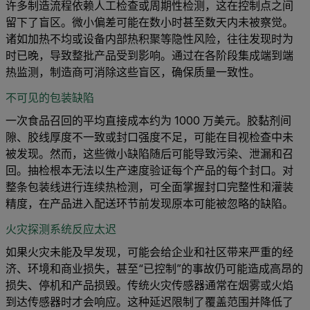
许多制造流程依赖人工检查或周期性检测，这在控制点之间
留下了盲区。微小偏差可能在数小时甚至数天内未被察觉。
诸如加热不均或设备内部热积聚等隐性风险，往往发现时为
时已晚，导致整批产品受到影响。通过在各阶段集成端到端
热监测，制造商可消除这些盲区，确保质量一致性。
不可见的包装缺陷
一次食品召回的平均直接成本约为 1000 万美元。胶黏剂间
隙、胶线厚度不一致或封口强度不足，可能在目视检查中未
被发现。然而，这些微小缺陷随后可能导致污染、泄漏和召
回。抽检根本无法以生产速度验证每个产品的每个封口。对
整条包装线进行连续热检测，可全面掌握封口完整性和灌装
精度，在产品进入配送环节前发现原本可能被忽略的缺陷。
火灾探测系统反应太迟
如果火灾未能及早发现，可能会给企业和社区带来严重的经
济、环境和商业损失，甚至“已控制”的事故仍可能造成高昂的
损失、停机和产品损毁。传统火灾传感器通常在烟雾或火焰
到达传感器时才会响应。这种延迟限制了覆盖范围并降低了