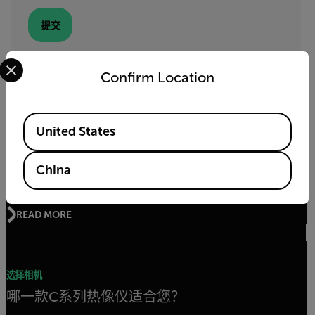
提交
Select your preferred country and language from the options 
提交此表单即表明您同意FLIR的
隐私政策
和
cookie政策
Confirm Location
相关文章
Available Locations
United States
了解距离系数比
China
READ MORE
选择相机
哪一款C系列热像仪适合您？