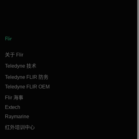
Flir
关于 Flir
Teledyne 技术
Teledyne FLIR 防务
Teledyne FLIR OEM
Flir 海事
Extech
Raymarine
红外培训中心