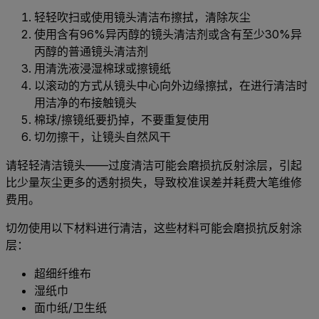
轻轻吹扫或使用镜头清洁布擦拭，清除灰尘
使用含有96%异丙醇的镜头清洁剂或含有至少30%异
丙醇的普通镜头清洁剂
用清洗液浸湿棉球或擦镜纸
以滚动的方式从镜头中心向外边缘擦拭，在进行清洁时
用洁净的布接触镜头
棉球/擦镜纸要扔掉，不要重复使用
切勿擦干，让镜头自然风干
请轻轻清洁镜头——过度清洁可能会磨损抗反射涂层，引起
比少量灰尘更多的透射损失，导致校准误差并耗费大笔维修
费用。
切勿使用以下材料进行清洁，这些材料可能会磨损抗反射涂
层：
超细纤维布
湿纸巾
面巾纸/卫生纸