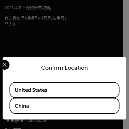
2026 © Flir 保留所有权利。
官方微信号/视频号/抖音号/快手号：
菲力尔
Select your preferred country and language from the options 
Confirm Location
Flir
Available Locations
United States
关于 Flir
Teledyne 技术
China
Teledyne FLIR 防务
Teledyne FLIR OEM