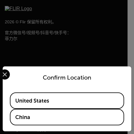
2026 © Flir 保留所有权利。
官方微信号/视频号/抖音号/快手号：
菲力尔
Select your preferred country and language from the options 
Confirm Location
Flir
Available Locations
United States
关于 Flir
China
Teledyne 技术
Teledyne FLIR 防务