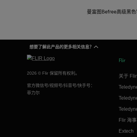
曼富图Befree高级黑色
想要了解此产品的更多相关信息？
Flir
2026 © Flir 保留所有权利。
关于 Flir
官方微信号/视频号/抖音号/快手号：
Teledy
菲力尔
Teledy
Teledyn
Flir 海事
Extech