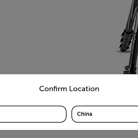
untry and language from the options below to access the appro
Confirm Location
China