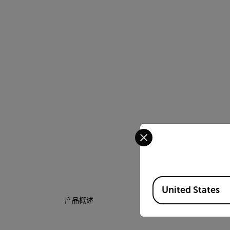
Select your preferred co
Available Locations
United States
产品概述