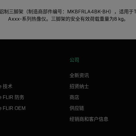
铝制三脚架（制造商部件编号：MKBFRLA4BK-BH），适用于T5x
Axxx-系列热像仪。三脚架的安全有效荷载重量为8 kg。
公司
全新资讯
ne 技术
招贤纳士
ne FLIR 防务
商店
e FLIR OEM
供应链
经销商和客户信息