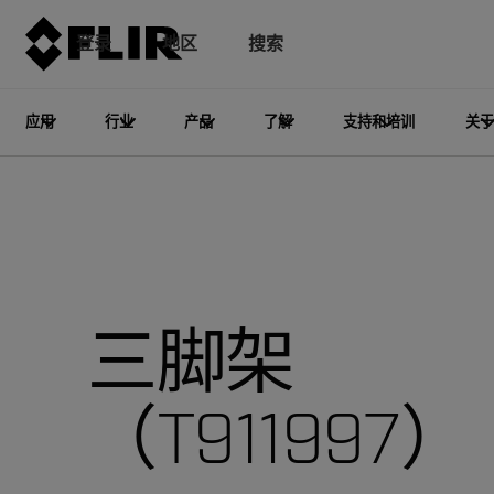
登录
地区
搜索
应用
行业
产品
了解
支持和培训
关于
三脚架
（T911997）