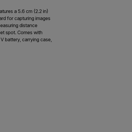
ures a 5.6 cm (2.2 in)
rd for capturing images
measuring distance
get spot. Comes with
 battery, carrying case,