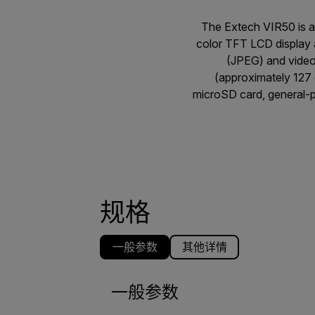
The Extech VIR50 is a
color TFT LCD display 
(JPEG) and video 
(approximately 127 
microSD card, general-p
规格
一般参数
其他详情
一般参数