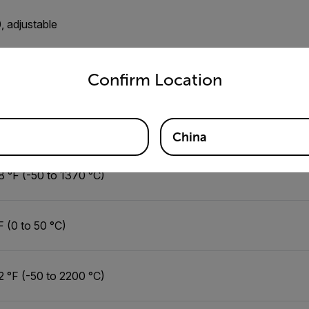
0, adjustable
untry and language from the options below to access the appro
.8 °F/1 °C
Confirm Location
China
8 °F (-50 to 1370 °C)
F (0 to 50 °C)
2 °F (-50 to 2200 °C)