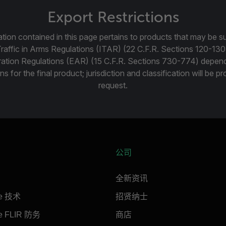
Export Restrictions
tion contained in this page pertains to products that may be su
Traffic in Arms Regulations (ITAR) (22 C.F.R. Sections 120-130
ration Regulations (EAR) (15 C.F.R. Sections 730-774) depen
ns for the final product; jurisdiction and classification will be 
request.
公司
全新资讯
ne 技术
招贤纳士
ne FLIR 防务
商店