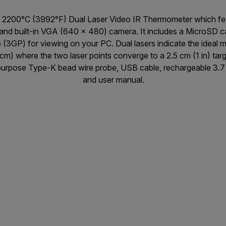
 2200°C (3992°F) Dual Laser Video IR Thermometer which feat
and built-in VGA (640 x 480) camera. It includes a MicroSD ca
(3GP) for viewing on your PC. Dual lasers indicate the ideal 
cm) where the two laser points converge to a 2.5 cm (1 in) tar
urpose Type-K bead wire probe, USB cable, rechargeable 3.7 V
and user manual.