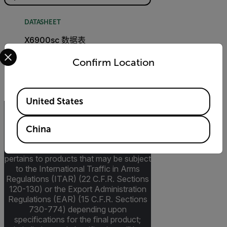
DATASHEET
X6900sc 数据表
Select your preferred country and language from the options 
Confirm Location
下载
Available Locations
United States
Export Restrictions
China
The information contained in this page
pertains to products that may be subject
to the International Traffic in Arms
Regulations (ITAR) (22 C.F.R. Sections
120-130) or the Export Administration
Regulations (EAR) (15 C.F.R. Sections
730-774) depending upon
specifications for the final product;