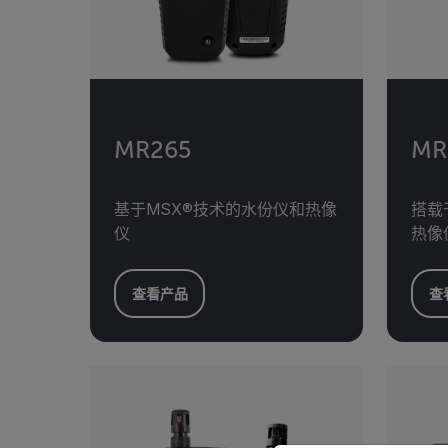
MR265
MR
基于MSX®技术的水份仪和热像
搭载
仪
热像
查看产品
查