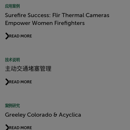
应用案例
Surefire Success: Flir Thermal Cameras
Empower Women Firefighters
READ MORE
技术说明
主动交通堵塞管理
READ MORE
案例研究
Greeley Colorado & Acyclica
READ MORE