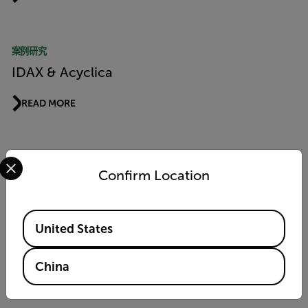
案例研究
IDAX & Acyclica
READ MORE
Select your preferred country and language from the options 
案例研究
Confirm Location
Montevideo Uruguay & Acyclica
READ MORE
Available Locations
United States
China
技术说明
Real-Time Traffic Information