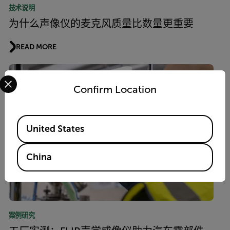
技术说明
为什么声像仪的麦克风质量比数量更重要
READ MORE
Select your preferred country and language from the options 
Confirm Location
Available Locations
United States
China
案例研究