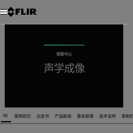
探索中心
声学成像
All
案例研究
白皮书
产品新闻
基本原理
技术说明
录制
Article Listing