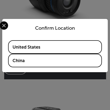
Select your preferred country and language from the options 
Confirm Location
Available Locations
Axxx 系列 红外图像流
United States
固定安装式红外热像仪
China
查看产品