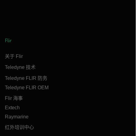
Flir
关于 Flir
Teledyne 技术
Teledyne FLIR 防务
Teledyne FLIR OEM
Flir 海事
Extech
Raymarine
红外培训中心