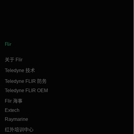
Flir
关于 Flir
Teledyne 技术
Teledyne FLIR 防务
Teledyne FLIR OEM
Flir 海事
Extech
Raymarine
红外培训中心