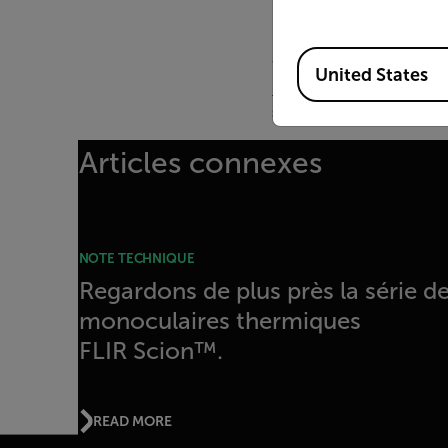
Flir empowers first resp
Available Locations
we count on. Designed f
United States
Breach PTQ136
, and
LS
seeing in total darkness.
Articles connexes
NOTE TECHNIQUE
Regardons de plus près la série d
monoculaires thermiques
FLIR Scion™.
READ MORE