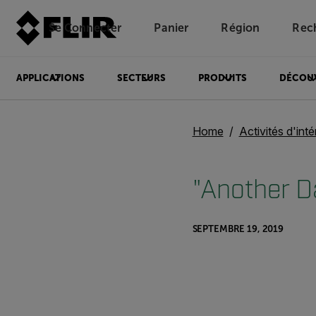
Se Connecter
Panier
Région
Rec
Unread messages
Modèle
Supprimer
articles
article
Ajouter au panier
Ajouté au panier
APPLICATIONS
SECTEURS
PRODUITS
DÉCOU
Home
Activités d'inté
"Another D
SEPTEMBRE 19, 2019