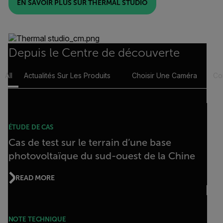
EN SAVOIR PLUS SUR THERMAL STUDIO
Depuis le Centre de découverte
All
Actualités Sur Les Produits
Choisir Une Caméra
Co
ÉTUDE DE CAS
Cas de test sur le terrain d’une base
photovoltaïque du sud-ouest de la Chine
READ MORE
NOTE TECHNIQUE