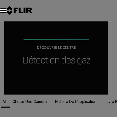
Unread messages
Modèle
Supprimer
articles
article
Ajouter au panier
Ajouté au panier
DÉCOUVRIR LE CENTRE
Détection des gaz
All
Choisir Une Caméra
Histoire De L’application
Livre 
Article Listing