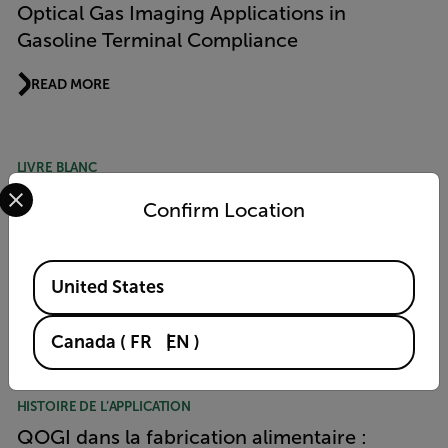
Optical Gas Imaging Applications in
Gasoline Terminal Compliance
READ MORE
LIVRE BLANC
Select your preferred country and language from the options 
Progrès dans la mesure des émissions de
Confirm Location
méthane à l’aide de la technologie
d’imagerie optique quantitative des gaz
Available Locations
(QOGI)
United States
READ MORE
Canada
(
FR
EN
)
HISTOIRE DE L’APPLICATION
QOGI dans la fabrication alimentaire :