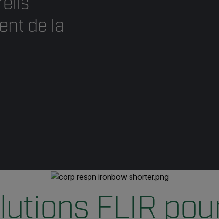
eils
ent de la
lutions FLIR pour