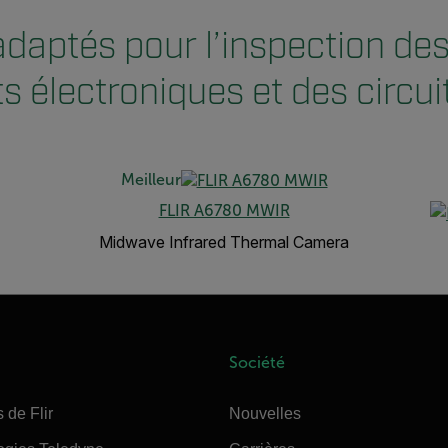
adaptés pour l’inspection de
 électroniques et des circui
Meilleur
FLIR A6780 MWIR
Midwave Infrared Thermal Camera
Société
 de Flir
Nouvelles