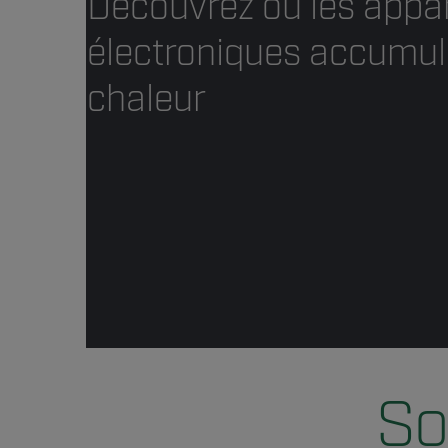
Découvrez où les appar
électroniques accumul
chaleur
So