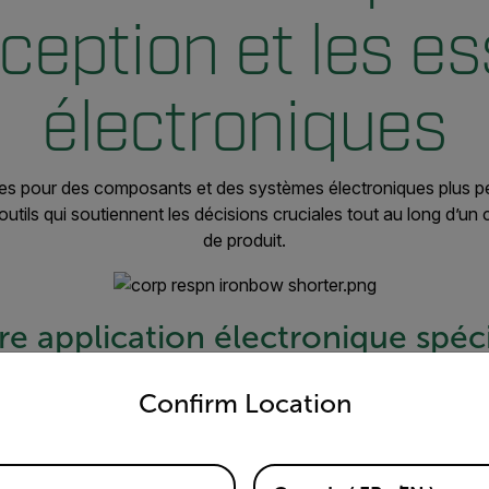
ception et les es
électroniques
 pour des composants et des systèmes électroniques plus peti
 outils qui soutiennent les décisions cruciales tout au long d’u
de produit.
re application électronique spéc
untry and language from the options below to access the appro
Confirm Location
Assurance qualité et essais
Dé
Une vérification et des tests précis de la
Il
nt
performance thermique des composants et des
dé