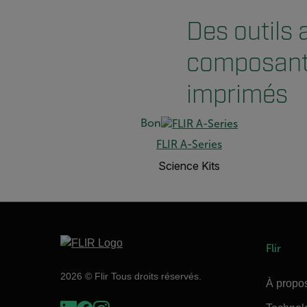
Des outils 
composants
imprimés
Bon
FLIR A-Series
Science Kits
Flir
2026 © Flir Tous droits réservés.
À propos