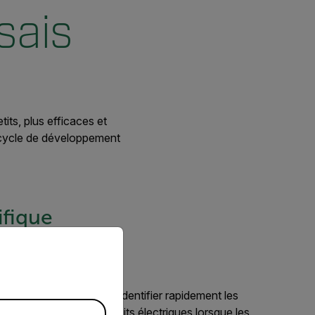
sais
ts, plus efficaces et
n cycle de développement
ifique
priate version of our website.
pannage et réparation
 faut les bons outils pour identifier rapidement les
fauts ou les courts-circuits électriques lorsque les