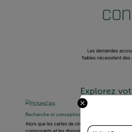
con
Les demandes accrues
fiables nécessitent des
Explorez vot
Select your preferred co
Recherche et conception
Alors que les cartes de circuits électroniques, les
Available Locations
composants et les dispositifs individuels devienne