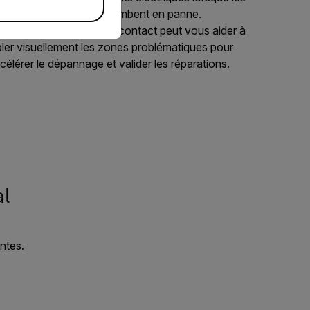
stèmes électroniques tombent en panne.
imagerie thermique sans contact peut vous aider à
bler visuellement les zones problématiques pour
célérer le dépannage et valider les réparations.
l
ntes.