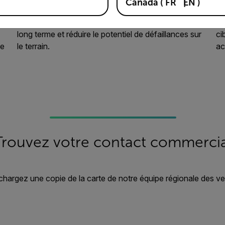
Canada
(
FR
EN
)
systèmes électroniques peuvent valider les
sy
conceptions, augmenter la fiabilité des produits à
L’
long terme et réduire le potentiel de défaillances sur
ci
de
le terrain.
ac
Trouvez votre contact commercia
chargez une copie de la carte de notre équipe régionale des ve