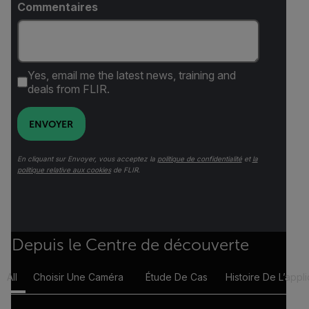
Commentaires
Yes, email me the latest news, training and
deals from FLIR.
ENVOYER
En cliquant sur Envoyer, vous acceptez la
politique de confidentialité
et
la
politique relative aux cookies
de FLIR.
Depuis le Centre de découverte
All
Choisir Une Caméra
Étude De Cas
Histoire De L’appli