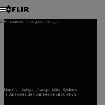
Unread messages
Modèle
Supprimer
articles
article
Ajouter au panier
Ajouté au panier
Home
Intelligent Transportation Systems
Analyses de données de circulation