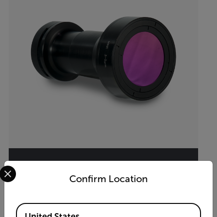
Select your preferred country and language from the options 
3x microscope, 3-5 µm, f/2.5 MWIR
Confirm Location
FPO Manual Bayonet Lens (4219797)
Available Locations
United States