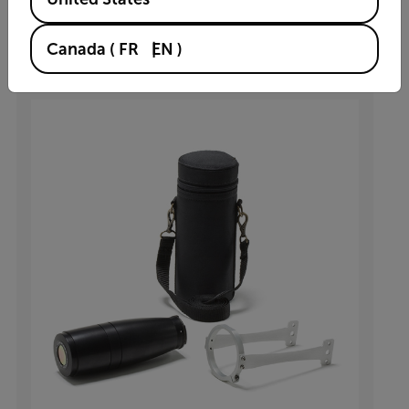
VOIR LE PRODUIT
Canada
(
FR
EN
)