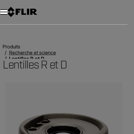
Unread messages
Modèle
Supprimer
articles
article
Ajouter au panier
Ajouté au panier
Produits
Recherche et science
Lentilles R et D
Lentilles R et D
Categories listing