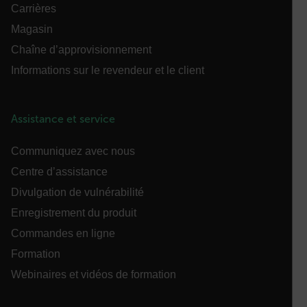
comptes. Le site Web ne peut pas être utilisé
Carrières
correctement sans les cookies strictement
nécessaires.
Magasin
Nom
Chaîne d’approvisionnement
cart_products_oids
Informations sur le revendeur et le client
cart_products_skus
Assistance et service
cashrun_session_id
Communiquez avec nous
cashrun_site_id
Centre d’assistance
Divulgation de vulnérabilité
Enregistrement du produit
Commandes en ligne
CS_FPC
Formation
Politique de confidentialité de
Webinaires et vidéos de formation
Google
customizerChangeKey