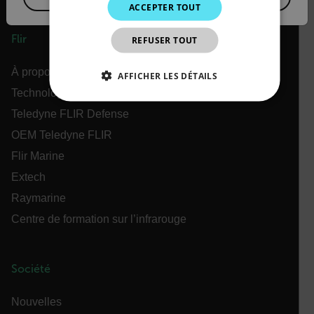
ACCEPTER TOUT
JAPANESE
Flir
REFUSER TOUT
CHINESE
À propos de Flir
AFFICHER LES DÉTAILS
Technologies Teledyne
STRICTEMENT NÉCESSAIRES
Teledyne FLIR Defense
OEM Teledyne FLIR
PERFORMANCE
CIBLAGE
Flir Marine
FONCTIONNALITÉ
Extech
Raymarine
Centre de formation sur l’infrarouge
Strictement nécessaires
Performance
Ciblage
Fonctionnalité
Société
Les cookies strictement nécessaires habilitent des
fonctionnalités de base du site Web telles que la
Nouvelles
connexion des utilisateurs et la gestion des