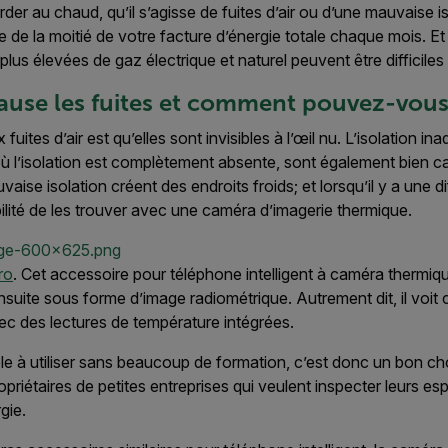
er au chaud, qu’il s’agisse de fuites d’air ou d’une mauvaise i
de la moitié de votre facture d’énergie totale chaque mois. Et 
lus élevées de gaz électrique et naturel peuvent être difficiles 
ause les fuites et comment pouvez-vous 
uites d’air est qu’elles sont invisibles à l’œil nu. L’isolation in
s où l’isolation est complètement absente, sont également bien
uvaise isolation créent des endroits froids; et lorsqu’il y a une 
bilité de les trouver avec une caméra d’imagerie thermique.
ro
. Cet accessoire pour téléphone intelligent à caméra thermiqu
nsuite sous forme d’image radiométrique. Autrement dit, il voit ch
ec des lectures de température intégrées.
ple à utiliser sans beaucoup de formation, c’est donc un bon cho
propriétaires de petites entreprises qui veulent inspecter leurs e
gie.