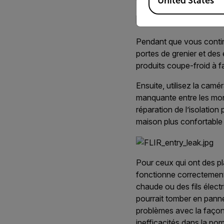
United States
fenêtre ou de la porte se
Pendant que vous contin
portes de grenier et des
produits coupe-froid à fa
Ensuite, utilisez la camé
manquante entre les mont
réparation de l’isolation
maison plus confortable 
Pour ceux qui ont des pla
fonctionne correctement.
chaude ou des fils électr
pourrait tomber en panne
problèmes avec la façon 
inefficacités dans la pom