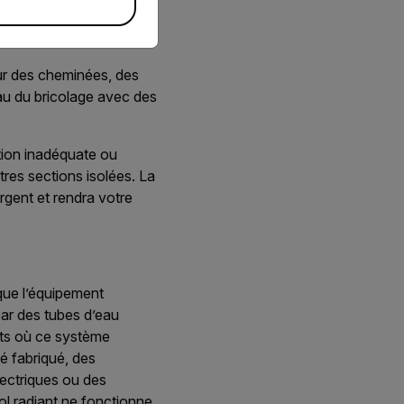
la pièce par le cadre.
ur des cheminées, des
eau du bricolage avec des
ation inadéquate ou
res sections isolées. La
argent et rendra votre
 que l’équipement
par des tubes d’eau
ints où ce système
é fabriqué, des
lectriques ou des
sol radiant ne fonctionne