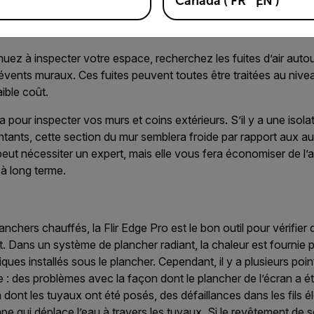
Canada
(
FR
EN
)
mblent également froids. Cela indique que l’air froid passe dans 
uez à inspecter votre espace, recherchez les fuites d’air auto
 évents muraux. Ces fuites peuvent toutes être traitées au niv
ible coût.
ra pour inspecter vos murs et coins extérieurs. S’il y a une isol
ants, cette section du mur semblera froide par rapport aux aut
 peut nécessiter un expert, mais elle vous fera économiser de l’
à long terme.
nchers chauffés, la Flir Edge Pro est le bon outil pour vérifier
 Dans un système de plancher radiant, la chaleur est fournie 
iques installés sous le plancher. Cependant, il y a plusieurs po
 : des problèmes avec la façon dont le plancher de l’écran a ét
dont les tuyaux ont été posés, des défaillances dans les fils é
pe qui déplace l’eau à travers les tuyaux. Si le revêtement de 