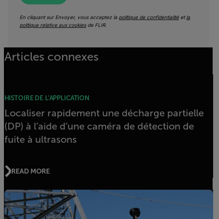
En cliquant sur Envoyer, vous acceptez la
politique de confidentialité
et
la
politique relative aux cookies
de FLIR.
Articles connexes
HISTOIRE DE L’APPLICATION
Localiser rapidement une décharge partielle
(DP) à l’aide d’une caméra de détection de
fuite à ultrasons
READ MORE