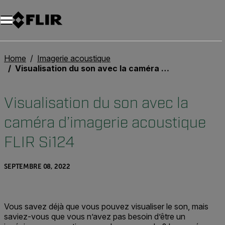
Unread messages
Modèle
Supprimer
articles
article
Ajouter au panier
Ajouté au panier
Home
Imagerie acoustique
Visualisation du son avec la caméra d’imagerie acoustique FLIR Si124
Visualisation du son avec la
caméra d’imagerie acoustique
FLIR Si124
SEPTEMBRE 08, 2022
Vous savez déjà que vous pouvez visualiser le son, mais
saviez-vous que vous n’avez pas besoin d’être un