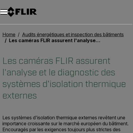
Unread messages
Modèle
Supprimer
articles
article
Ajouter au panier
Ajouté au panier
Home
Audits énergétiques et inspection des bâtiments
Les caméras FLIR assurent l'analyse et le diagnostic des systèmes d'isolation thermique externes
Les caméras FLIR assurent
l'analyse et le diagnostic des
systèmes d'isolation thermique
externes
Les systèmes d'isolation thermique externes revêtent une
importance croissante sur le marché européen du bâtiment.
Encouragés par les exigences toujours plus strictes des