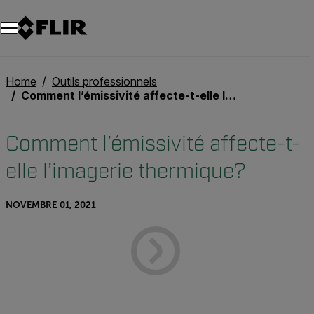
Unread messages
Modèle
Supprimer
articles
article
Ajouter au panier
Ajouté au panier
Home
Outils professionnels
Comment l’émissivité affecte-t-elle l’imagerie thermique?
Comment l’émissivité affecte-t-
elle l’imagerie thermique?
NOVEMBRE 01, 2021