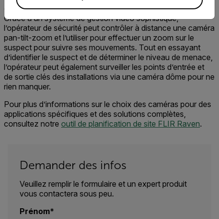
d’intrusion
d’une caméra bullet sur la barrière du périmètre.
Grâce à un système de gestion vidéo sophistiqué,
l’opérateur de sécurité peut
c
ontrôler à distance
une caméra
pan-tilt-zoom
et l’utiliser pour
effectuer un zoom sur le
suspect pour suivre ses mouvements. Tout en essayant
d’identifier le
suspect et de déterminer le niveau de menace
,
l’opérateur peut également surveiller les
points d’entrée et
de sortie clés des
installations via une caméra dôme
pour ne
rien manquer.
Pour plus d’informations
sur
le choix des
caméras
pour des
applications spécifiques et des solutions complètes
,
consultez notre
outil de planification de site FLIR Raven
.
Demander des infos
Veuillez remplir le formulaire et un expert produit
vous contactera sous peu.
Prénom