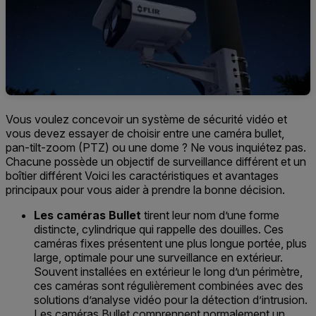
Vous voulez concevoir un système de sécurité vidéo et
vous devez essayer
de choisir
entre une caméra bullet,
pan
-tilt-zoom
(PTZ)
ou une dome ?
Ne vous
inquiétez pas.
Chacune possède un
objectif de surveillance différent et un
boîtier différent
Voici
les caractéristiques et avantages
principaux
pour vous aider à prendre la bonne décision.
Les caméras Bullet
tirent leur nom d’une forme
distincte,
cylind
rique
qui rappelle des douilles
.
Ces
caméras
fixes
présentent une plus longue portée
, plus
large,
optimale pour une surveillance en extérieur
.
Souvent installées
en extérieur le long d’un périmètre,
ces caméras sont régulièrement combinées avec des
solutions d’analyse vidéo pour la détection d’intrusion.
Les caméras Bullet
comprennent
normalement un