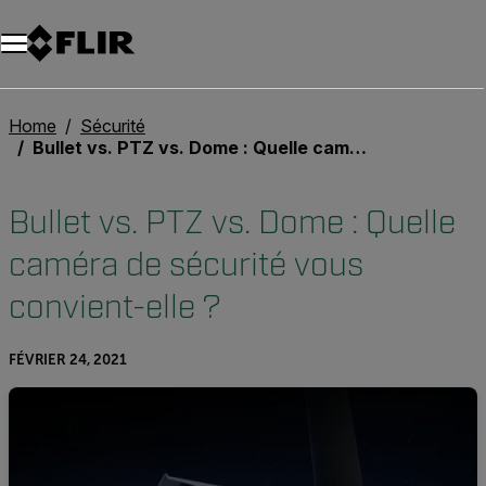
Unread messages
Modèle
Supprimer
articles
article
Ajouter au panier
Ajouté au panier
Home
Sécurité
Bullet vs. PTZ vs. Dome : Quelle caméra de sécurité vous convient-elle ?
Bullet vs. PTZ vs. Dome : Quelle
caméra de sécurité vous
convient-elle ?
FÉVRIER 24, 2021