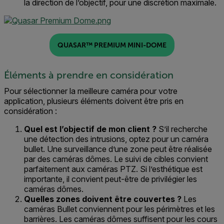
la direction de l’objectif, pour une discrétion maximale.
QUASAR™ PREMIUM MINI-DOME
Éléments à prendre en considération
Pour sélectionner la
meilleure
caméra pour votre
application,
plusieurs éléments doivent être pris en
considération :
Quel est
l’objectif de
mon client
?
S’il recherche
une
détection des intrusions
,
optez pour un caméra
bullet
.
Une
surveillance
d’une zone peut être réalisée
par des caméras d
ômes.
Le
suivi
de cibles
convient
parfaitement
aux
caméras PTZ.
Si l’esthétique est
importante, il convient peut-être de privilégier les
caméras dômes.
Quelles
zones doivent être couvertes
?
Les
caméras Bullet conviennent pour les périmètre
s et les
barrières. Les
caméras dômes
suffisent
pour
les cours