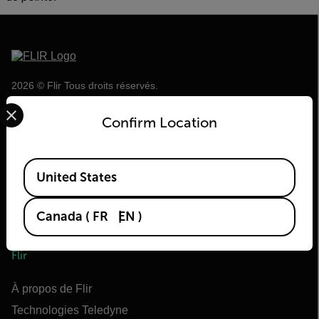
2026 © Flir Tous droits réservés.
Select your preferred country and language from the options 
Confirm Location
Available Locations
United States
Canada
(
FR
EN
)
Flir
À propos de Flir
Technologies Teledyne