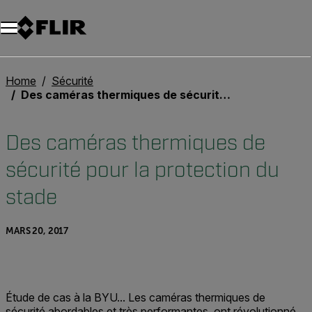
Unread messages
Modèle
Supprimer
articles
article
Ajouter au panier
Ajouté au panier
Home
Sécurité
Des caméras thermiques de sécurité pour la protection du stade
Des caméras thermiques de
sécurité pour la protection du
stade
MARS 20, 2017
Étude de cas à la BYU... Les caméras thermiques de
sécurité abordables et très performantes, ont révolutionné