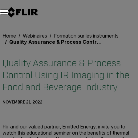
Unread messages
Modèle
Supprimer
articles
article
Ajouter au panier
Ajouté au panier
Home
Webinaires
Formation sur les instruments
Quality Assurance & Process Control Using IR Imaging in the Food and Beverage Industry
Quality Assurance & Process
Control Using IR Imaging in the
Food and Beverage Industry
NOVEMBRE 21, 2022
Flir and our valued partner, Emitted Energy, invite you to
watch this educational seminar on the benefits of thermal