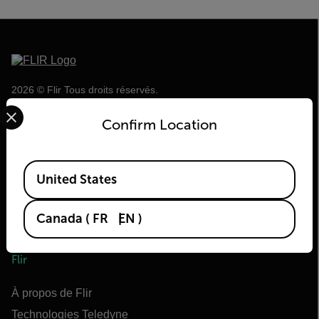
2026 © Flir Tous droits réservés.
Select your preferred country and language from the options 
Confirm Location
Available Locations
United States
Canada
(
FR
EN
)
Flir
À propos de Flir
Technologies Teledyne