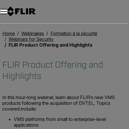
Unread messages
Modèle
Supprimer
articles
article
Ajouter au panier
Ajouté au panier
Home
Webinaires
Formation à la sécurité
Webinars for Security
FLIR Product Offering and Highlights
FLIR Product Offering and
Highlights
In this hour-long webinar, learn about FLIR’s new VMS
products following the acquisition of DVTEL. Topics
covered include:
VMS platforms from small to enterprise-level
applications