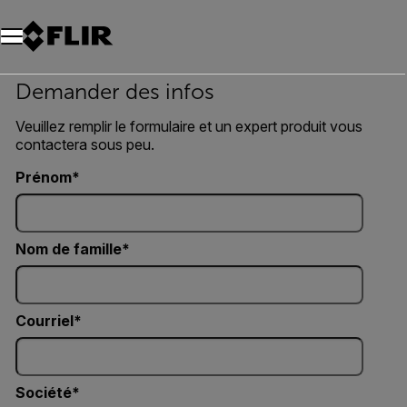
Unread messages
Modèle
Supprimer
articles
article
Ajouter au panier
Ajouté au panier
Demander des infos
Veuillez remplir le formulaire et un expert produit vous
contactera sous peu.
Prénom
Nom de famille
Courriel
Société