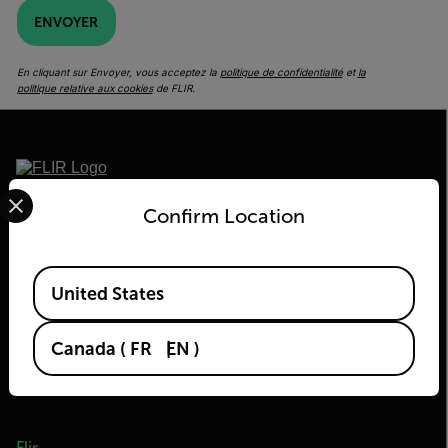
ENVOYER
En cliquant sur Envoyer, vous acceptez la
politique de confidentialité
et
la
politique relative aux cookies
de FLIR.
Select your preferred country and language from the options 
2026 © Flir Tous droits réservés.
Confirm Location
Available Locations
United States
Canada
(
FR
EN
)
Flir