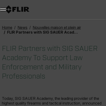
Unread messages
Modèle
Supprimer
articles
article
Ajouter au panier
Ajouté au panier
Home
News
Nouvelles maison et plein air
FLIR Partners with SIG SAUER Academy To Support Law Enforcement and Military Professionals
FLIR Partners with SIG SAUER
Academy To Support Law
Enforcement and Military
Professionals
Today, SIG SAUER Academy, the leading provider of the
highest quality firearms and tactical instruction, announced