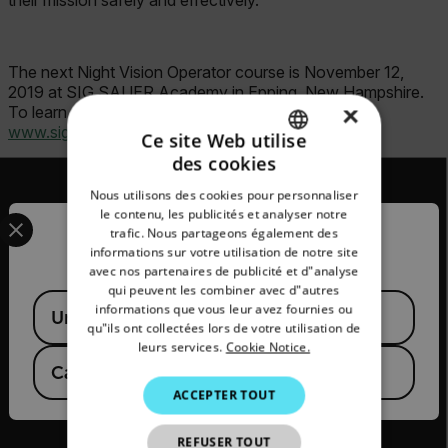
their mission safely and effectively.
The next Night Vision Operator course is November 12,
2019 at SIG SAUER Academy in Epping, New Hampshire.
×
To learn more about the course offering, visit
www.sigsaueracademy.com
.
Ce site Web utilise
des cookies
ENGLISH
Nous utilisons des cookies pour personnaliser
GERMAN
Select your preferred country and language from the options 
le contenu, les publicités et analyser notre
trafic. Nous partageons également des
Confirm Location
FRENCH
informations sur votre utilisation de notre site
2026 © Flir Tous droits réservés.
avec nos partenaires de publicité et d"analyse
SPANISH
qui peuvent les combiner avec d"autres
Available Locations
PORTUGUESE
informations que vous leur avez fournies ou
United States
qu"ils ont collectées lors de votre utilisation de
ITALIAN
leurs services.
Cookie Notice.
Canada
(
FR
EN
)
KOREAN
ACCEPTER TOUT
JAPANESE
REFUSER TOUT
CHINESE