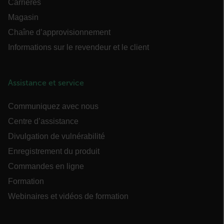
Carrières
Nom
Magasin
cart_products_oids
Chaîne d’approvisionnement
cart_products_skus
Informations sur le revendeur et le client
cashrun_session_id
Assistance et service
cashrun_site_id
Communiquez avec nous
Centre d’assistance
Divulgation de vulnérabilité
CS_FPC
Enregistrement du produit
Commandes en ligne
Politique de confidentialité de Google
customizerChangeKey
Formation
Webinaires et vidéos de formation
sf_territory
x-ms-cpim-cache|[-abcdefghijklmnopqrstuvwxyz_0123456789]{20