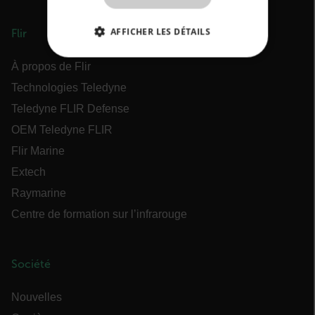
AFFICHER LES DÉTAILS
Flir
STRICTEMENT NÉCESSAIRES
À propos de Flir
Technologies Teledyne
PERFORMANCE
CIBLAGE
Teledyne FLIR Defense
FONCTIONNALITÉ
OEM Teledyne FLIR
Flir Marine
Extech
Raymarine
Strictement nécessaires
Performance
Centre de formation sur l’infrarouge
Ciblage
Fonctionnalité
Les cookies strictement nécessaires habilitent
des fonctionnalités de base du site Web telles
Société
que la connexion des utilisateurs et la gestion
des comptes. Le site Web ne peut pas être utilisé
correctement sans les cookies strictement
Nouvelles
nécessaires.