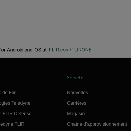
or Android and iOS at:
FLIR.com/FLIRONE
Société
 de Flir
Nouvelles
ogies Teledyne
Carrières
e FLIR Defense
Magasin
edyne FLIR
Chaîne d’approvisionnement