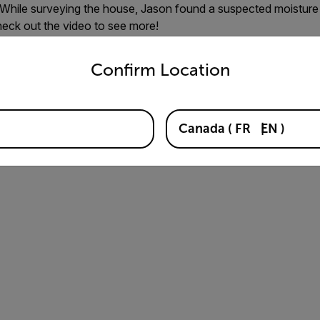
 While surveying the house, Jason found a suspected moisture 
heck out the video to see more!
untry and language from the options below to access the appro
Confirm Location
Canada
(
FR
EN
)