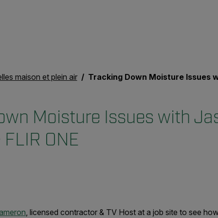
les maison et plein air
Tracking Down Moisture Issues with Jason Cameron & FLI
own Moisture Issues with Ja
 FLIR ONE
Cameron
, licensed contractor & TV Host at a job site to see h