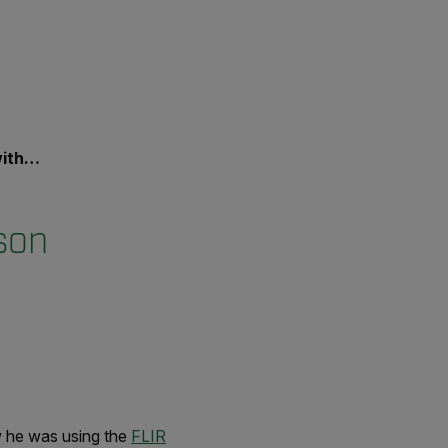
R ONE
son
ow he was using the
FLIR