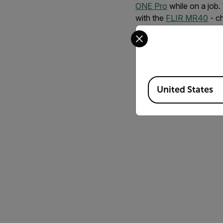
ONE Pro
while on a job.
with the
FLIR MR40
- c
Select your preferred co
Available Locations
United States