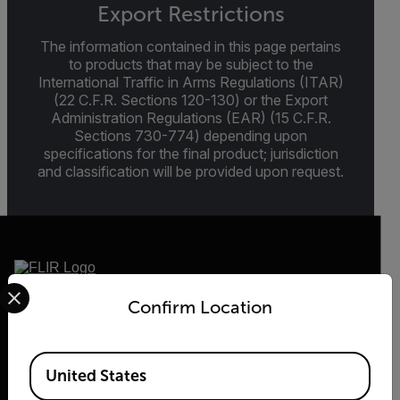
Export Restrictions
The information contained in this page pertains
to products that may be subject to the
International Traffic in Arms Regulations (ITAR)
(22 C.F.R. Sections 120-130) or the Export
Administration Regulations (EAR) (15 C.F.R.
Sections 730-774) depending upon
specifications for the final product; jurisdiction
and classification will be provided upon request.
Select your preferred country and language from the options 
Confirm Location
2026 © Flir Tous droits réservés.
Available Locations
United States