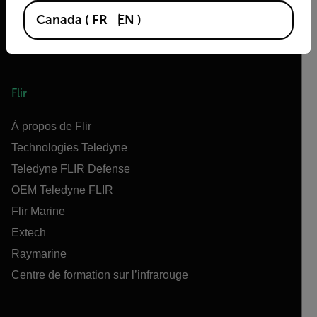
Canada
(
FR
EN
)
Flir
À propos de Flir
Technologies Teledyne
Teledyne FLIR Defense
OEM Teledyne FLIR
Flir Marine
Extech
Raymarine
Centre de formation sur l’infrarouge