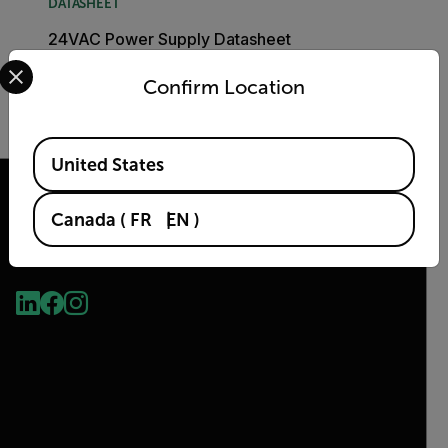
DATASHEET
24VAC Power Supply Datasheet
Select your preferred country and language from the options 
Confirm Location
TÉLÉCHARGER
Available Locations
United States
Canada
(
FR
EN
)
2026 © Flir Tous droits réservés.