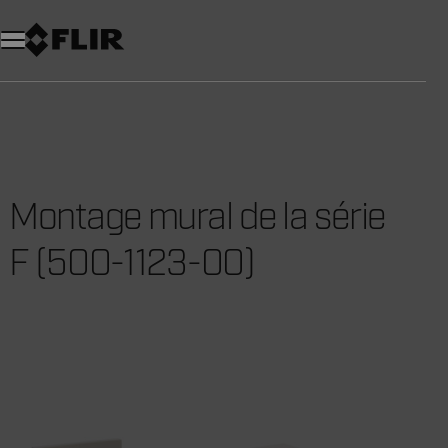
Unread messages
Modèle
Supprimer
articles
article
Ajouter au panier
Ajouté au panier
Montage mural de la série
F (500-1123-00)