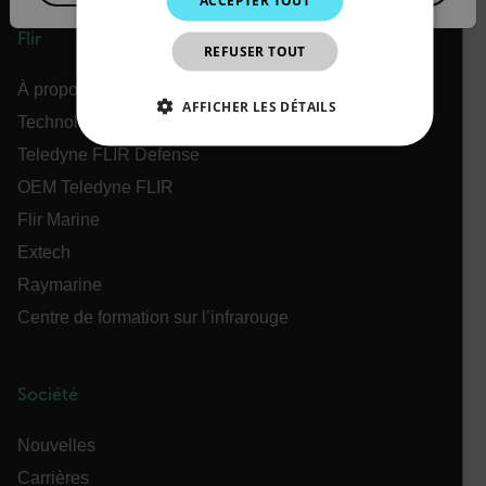
ACCEPTER TOUT
JAPANESE
Flir
REFUSER TOUT
CHINESE
À propos de Flir
AFFICHER LES DÉTAILS
Technologies Teledyne
STRICTEMENT NÉCESSAIRES
Teledyne FLIR Defense
OEM Teledyne FLIR
PERFORMANCE
CIBLAGE
Flir Marine
Extech
FONCTIONNALITÉ
Raymarine
Centre de formation sur l’infrarouge
Strictement nécessaires
Performance
Ciblage
Fonctionnalité
Société
Les cookies strictement nécessaires habilitent des
Nouvelles
fonctionnalités de base du site Web telles que la
connexion des utilisateurs et la gestion des
Carrières
comptes. Le site Web ne peut pas être utilisé