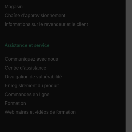
correctement sans les cookies strictement
Magasin
nécessaires.
Chaîne d’approvisionnement
Nom
Informations sur le revendeur et le client
cart_products_oids
cart_products_skus
Assistance et service
cashrun_session_id
Communiquez avec nous
Centre d’assistance
cashrun_site_id
Divulgation de vulnérabilité
Enregistrement du produit
Commandes en ligne
CS_FPC
Formation
Webinaires et vidéos de formation
Politique de confidentialité de
Google
customizerChangeKey