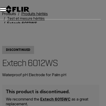
Unread messages
Modèle
Supprimer
articles
article
Ajouter au panier
Ajouté au panier
Produits
Produits hérités
Test et mesure hérités
Extech 6012WS
DISCONTINUED
Extech 6012WS
Waterproof pH Electrode for Palm pH
This product is discontinued.
We recommend the
Extech 6015WC
as a great
replacement.