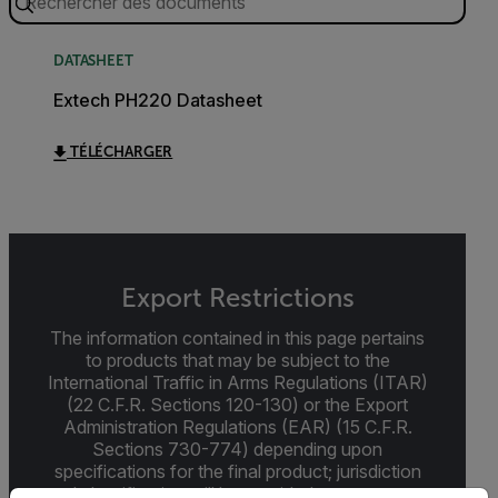
DATASHEET
Extech PH220 Datasheet
TÉLÉCHARGER
Export Restrictions
The information contained in this page pertains
to products that may be subject to the
International Traffic in Arms Regulations (ITAR)
(22 C.F.R. Sections 120-130) or the Export
Administration Regulations (EAR) (15 C.F.R.
Sections 730-774) depending upon
specifications for the final product; jurisdiction
and classification will be provided upon request.