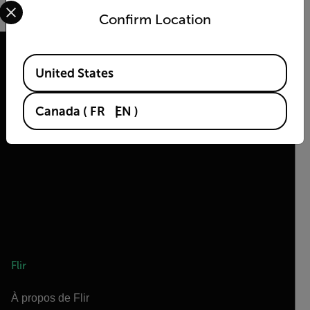
Select your preferred country and language from the options 
Confirm Location
Available Locations
United States
2026 © Flir Tous droits réservés.
Canada
(
FR
EN
)
Flir
À propos de Flir