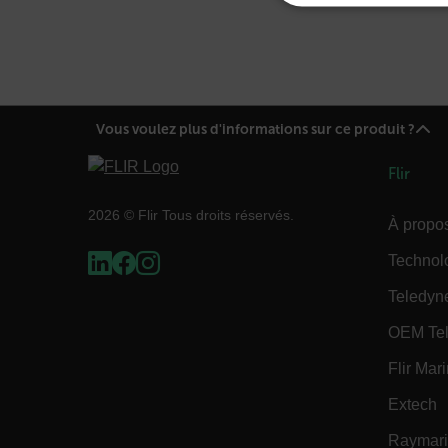
STRICTEM
Vous voulez plus d'informations sur ce produit ?
Les cookies strictement néce
comptes. Le site Web ne peut
Flir
Nom
2026 © Flir Tous droits réservés.
cart_products_oids
À propos
Technol
cart_products_skus
Teledyn
cashrun_session_id
OEM Tel
cashrun_site_id
Flir Mar
Extech
Raymar