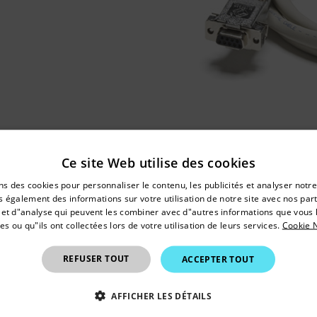
Ce site Web utilise des cookies
untry and language from the options below to access the appro
ns des cookies pour personnaliser le contenu, les publicités et analyser notre
Confirm Location
 également des informations sur votre utilisation de notre site avec nos par
é et d"analyse qui peuvent les combiner avec d"autres informations que vous 
es ou qu"ils ont collectées lors de votre utilisation de leurs services.
Cookie N
Canada
(
FR
EN
)
REFUSER TOUT
ACCEPTER TOUT
AFFICHER LES DÉTAILS