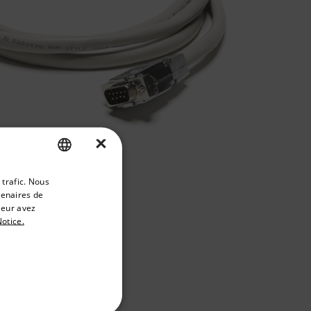
×
priate version of our website.
 trafic. Nous
ENGLISH
tenaires de
GERMAN
leur avez
otice.
FRENCH
SPANISH
PORTUGUESE
ITALIAN