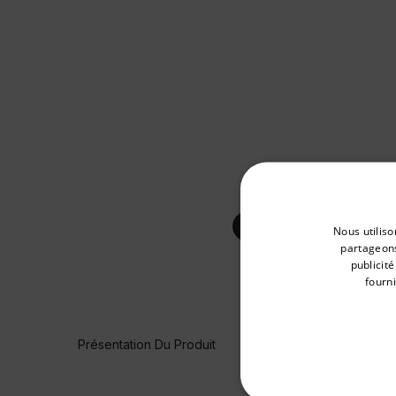
Select your preferred co
Nous utiliso
partageons
publicit
fourni
Available Locations
United States
Présentation Du Produit