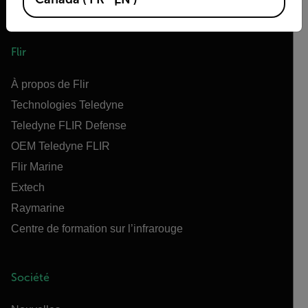
Flir
À propos de Flir
Technologies Teledyne
Teledyne FLIR Defense
OEM Teledyne FLIR
Flir Marine
Extech
Raymarine
Centre de formation sur l’infrarouge
Société