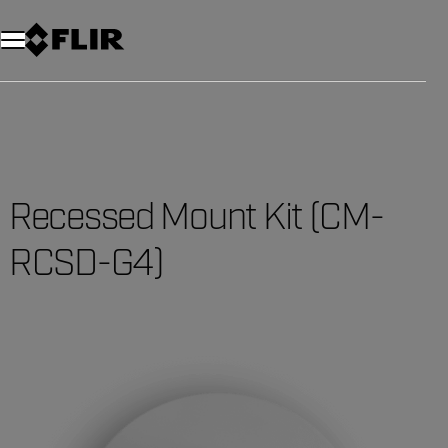
Unread messages
Modèle
Supprimer
articles
article
Ajouter au panier
Ajouté au panier
Recessed Mount Kit (CM-
RCSD-G4)