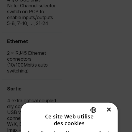
Note: Channel selector
switch on PCB to
enable inputs/outputs
5-8, 7-10, …, 21-24
Ethernet
2 × RJ45 Ethernet
connectors
(10/100Mbit/s auto
switching)
Sortie
4 extra optical coupled
dry contacts per 4 I/O
×
USB via EDGE
Ce site Web utilise
connector (back, F/H,
des cookies
W/X, S/T, Y/Z)
ENGLISH
Imax = 50mA, Umax =