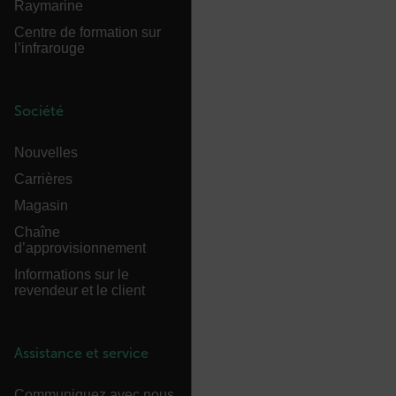
{1-60}
Raymarine
Centre de formation sur
l’infrarouge
Language
Société
Nouvelles
Carrières
Magasin
customer_id
Chaîne
d’approvisionnement
Informations sur le
.AspNetCore.Correlation.[-
revendeur et le client
abcdefghijklmnopqrstuvwxyzABCDEFGHIJKLMNOPQRSTUVWXYZ_
Assistance et service
.AspNetCore.OpenIdConnect.Nonce.[-
abcdefghijklmnopqrstuvwxyzABCDEFGHIJKLMNOPQRSTUVWXYZ_
Communiquez avec nous