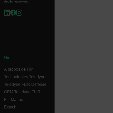
droits réservés.
CS_FPC
Politique de confidentialité de
Google
customizerChangeKey
sf_territory
Flir
x-ms-cpim-cache|[-abcdefghijklmnopqrstuvwxyz_0123456789]{2
À propos de Flir
__epiXSRF
Technologies Teledyne
Teledyne FLIR Defense
OEM Teledyne FLIR
OpenIdConnect.nonce.
Flir Marine
[abcdefghijklmnopqrstuvwxyzABCDEFGHIJKLMNOPQRSTUVWXYZ0
Extech
Asset_Gate_Form_[abcdefghijklmnopqrstuvwxyzABCDEFGHIJ