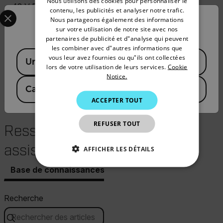
Nous utilisons des cookies pour personnaliser le
48 V DC
GERMAN
Select your preferred country and language from the options 
contenu, les publicités et analyser notre trafic.
Close on event or open
Nous partageons également des informations
Confirm Location
FRENCH
on event (setting in
sur votre utilisation de notre site avec nos
software)
partenaires de publicité et d"analyse qui peuvent
SPANISH
4 output LEDs (front,
les combiner avec d"autres informations que
Available Locations
green)
PORTUGUESE
vous leur avez fournies ou qu"ils ont collectées
United States
Detection output 1-4
lors de votre utilisation de leurs services.
Cookie
ITALIAN
and common detection
Notice.
output
Canada
(
FR
EN
)
KOREAN
ACCEPTER TOUT
JAPANESE
REFUSER TOUT
CHINESE
Ressources et
assistance
AFFICHER LES DÉTAILS
Base de connaissances
Documents
STRICTEMENT NÉCESSAIRES
PERFORMANCE
CIBLAGE
Recherche
FONCTIONNALITÉ