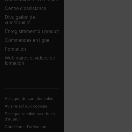
Centre d’assistance
FPID
Divulgation de
vulnérabilité
Enregistrement du produit
atgRecSessionId
Commandes en ligne
ARRAffinitySameSite
Formation
Webinaires et vidéos de
formation
E3SessionID
Politique de confidentialité
tdfdomain
Avis relatif aux cookies
Politique relative aux droits
.AspNetCore.Antiforgery.VyLW6ORzMgk
d’auteur
Conditions d’utilisation