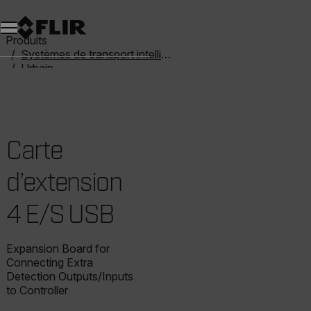
Unread messages
Modèle
Supprimer
articles
article
Ajouter au panier
Ajouté au panier
Produits
Systèmes de transport intelligent
Urbain
Carte d’extension 4 E/S USB
Carte
d’extension
4 E/S USB
Expansion Board for
Connecting Extra
Detection Outputs/Inputs
to Controller