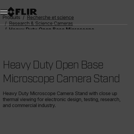
Unread messages
Modèle
Supprimer
articles
article
Ajouter au panier
Ajouté au panier
Produits
Recherche et science
Research & Science Cameras
Heavy Duty Open Base Microscope Camera Stand
Heavy Duty Open Base
Microscope Camera Stand
Heavy Duty Microscope Camera Stand with close up
thermal viewing for electronic design, testing, research,
and commercial industry.