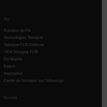
Politique de confidentialité de
Google
customizerChangeKey
sf_territory
Flir
x-ms-cpim-cache|[-abcdefghijklmnopqrstuvwxyz_0123456789]{2
À propos de Flir
Technologies Teledyne
__epiXSRF
Teledyne FLIR Defense
OEM Teledyne FLIR
Flir Marine
OpenIdConnect.nonce.
[abcdefghijklmnopqrstuvwxyzABCDEFGHIJKLMNOPQRSTUVWXYZ0
Extech
Asset_Gate_Form_[abcdefghijklmnopqrstuvwxyzABCDEFGHIJ
Raymarine
{1-60}
Centre de formation sur l’infrarouge
Language
Société