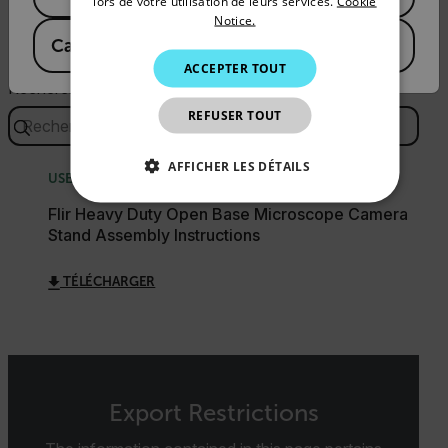
lors de votre utilisation de leurs services.
Cookie
ITALIAN
Notice.
Documents
Canada
(
FR
EN
)
KOREAN
ACCEPTER TOUT
JAPANESE
Recherche
REFUSER TOUT
CHINESE
AFFICHER LES DÉTAILS
USER MANUAL
STRICTEMENT NÉCESSAIRES
Flir Heavy Duty Open Base Microscope Camera
Stand Assembly Instructions
PERFORMANCE
CIBLAGE
TÉLÉCHARGER
FONCTIONNALITÉ
Strictement nécessaires
Performance
Export Restrictions
Ciblage
Fonctionnalité