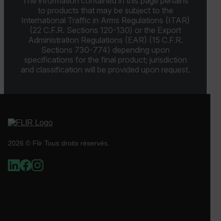
The information contained in this page pertains
Les cookies strictement nécessaires habilitent des
to products that may be subject to the
fonctionnalités de base du site Web telles que la
International Traffic in Arms Regulations (ITAR)
connexion des utilisateurs et la gestion des
(22 C.F.R. Sections 120-130) or the Export
comptes. Le site Web ne peut pas être utilisé
Administration Regulations (EAR) (15 C.F.R.
correctement sans les cookies strictement
nécessaires.
Sections 730-774) depending upon
specifications for the final product; jurisdiction
Nom
and classification will be provided upon request.
cart_products_oids
cart_products_skus
cashrun_session_id
2026 © Flir Tous droits réservés.
cashrun_site_id
CS_FPC