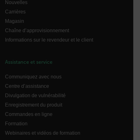
Nouvelles
Carrières
Magasin
Chaîne d’approvisionnement
customer_id
Informations sur le revendeur et le client
.AspNetCore.Correlation.[-
abcdefghijklmnopqrstuvwxyzABCDEFGHIJKLMNOPQRSTUVWXYZ_
Assistance et service
Communiquez avec nous
Centre d’assistance
.AspNetCore.OpenIdConnect.Nonce.[-
Divulgation de vulnérabilité
abcdefghijklmnopqrstuvwxyzABCDEFGHIJKLMNOPQRSTUVWXYZ_
Enregistrement du produit
FPID
Commandes en ligne
Formation
atgRecSessionId
Webinaires et vidéos de formation