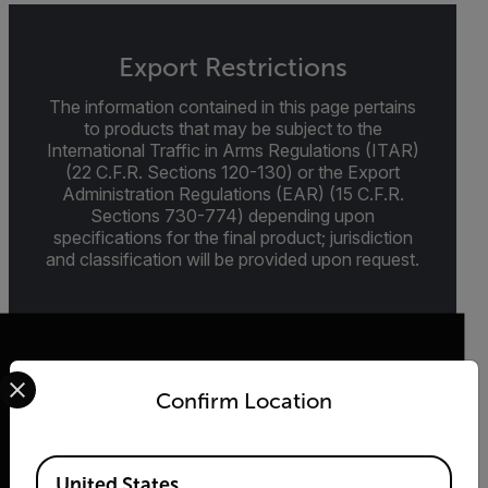
Export Restrictions
The information contained in this page pertains
to products that may be subject to the
International Traffic in Arms Regulations (ITAR)
(22 C.F.R. Sections 120-130) or the Export
Administration Regulations (EAR) (15 C.F.R.
Sections 730-774) depending upon
specifications for the final product; jurisdiction
and classification will be provided upon request.
Select your preferred country and language from the options 
Confirm Location
2026 © Flir Tous droits réservés.
Available Locations
United States