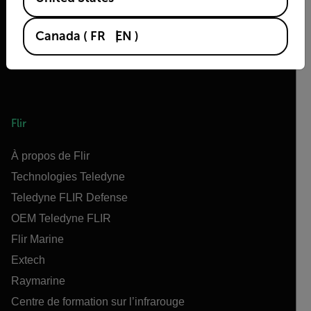
Canada
(
FR
EN
)
Flir
À propos de Flir
Technologies Teledyne
Teledyne FLIR Defense
OEM Teledyne FLIR
Flir Marine
Extech
Raymarine
Centre de formation sur l’infrarouge