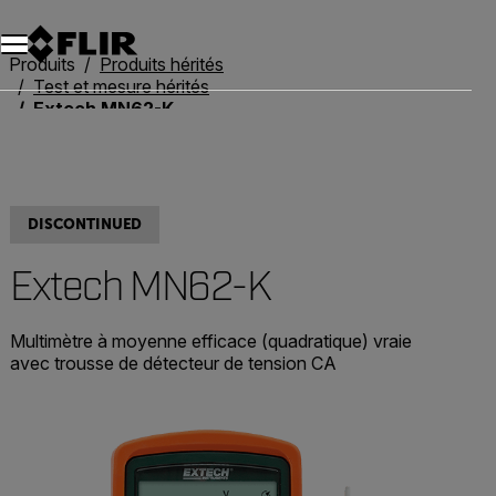
Unread messages
Modèle
Supprimer
articles
article
Ajouter au panier
Ajouté au panier
Produits
Produits hérités
Test et mesure hérités
Extech MN62-K
DISCONTINUED
Extech MN62-K
Multimètre à moyenne efficace (quadratique) vraie
avec trousse de détecteur de tension CA