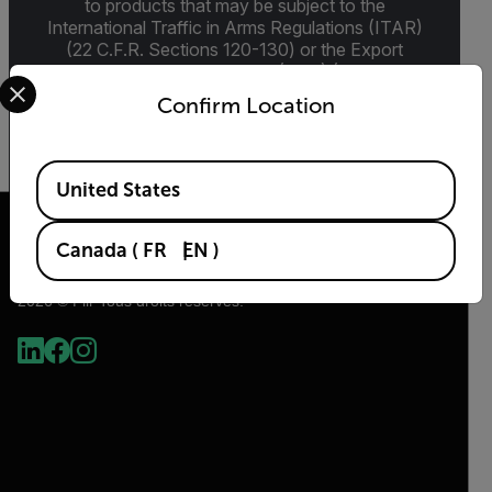
to products that may be subject to the
International Traffic in Arms Regulations (ITAR)
(22 C.F.R. Sections 120-130) or the Export
Administration Regulations (EAR) (15 C.F.R.
Select your preferred country and language from the options 
Sections 730-774) depending upon
Confirm Location
specifications for the final product; jurisdiction
and classification will be provided upon request.
Available Locations
United States
Canada
(
FR
EN
)
2026 © Flir Tous droits réservés.