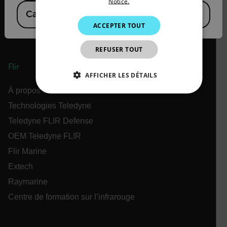
Notice.
Canada
(
FR
EN
)
KOREAN
ACCEPTER TOUT
JAPANESE
REFUSER TOUT
CHINESE
Flir
AFFICHER LES DÉTAILS
À propos de Flir
STRICTEMENT NÉCESSAIRES
Technologies Teledyne
Teledyne FLIR Defense
PERFORMANCE
CIBLAGE
OEM Teledyne FLIR
FONCTIONNALITÉ
Flir Marine
Extech
Raymarine
Strictement nécessaires
Performance
Centre de formation sur l’infrarouge
Ciblage
Fonctionnalité
Les cookies strictement nécessaires habilitent des