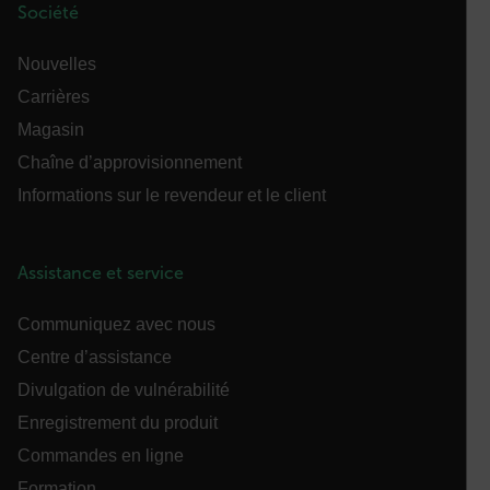
Société
fonctionnalités de base du site Web telles que la
connexion des utilisateurs et la gestion des
comptes. Le site Web ne peut pas être utilisé
Nouvelles
correctement sans les cookies strictement
nécessaires.
Carrières
Nom
Magasin
cart_products_oids
Chaîne d’approvisionnement
Informations sur le revendeur et le client
cart_products_skus
cashrun_session_id
Assistance et service
cashrun_site_id
Communiquez avec nous
Centre d’assistance
Divulgation de vulnérabilité
Enregistrement du produit
CS_FPC
Commandes en ligne
Politique de confidentialité de
Formation