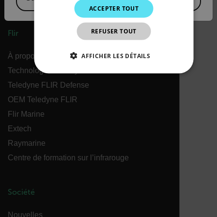
ACCEPTER TOUT
JAPANESE
REFUSER TOUT
CHINESE
Flir
AFFICHER LES DÉTAILS
À propos de Flir
Technologies Teledyne
STRICTEMENT NÉCESSAIRES
Teledyne FLIR Defense
OEM Teledyne FLIR
PERFORMANCE
CIBLAGE
Flir Marine
FONCTIONNALITÉ
Extech
Raymarine
Centre de formation sur l’infrarouge
Strictement nécessaires
Performance
Ciblage
Fonctionnalité
Société
Les cookies strictement nécessaires habilitent des
fonctionnalités de base du site Web telles que la
Nouvelles
connexion des utilisateurs et la gestion des