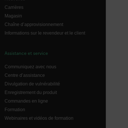
comptes. Le site Web ne peut pas être utilisé
Carrières
correctement sans les cookies strictement
nécessaires.
Magasin
Nom
Chaîne d’approvisionnement
cart_products_oids
Informations sur le revendeur et le client
cart_products_skus
Assistance et service
cashrun_session_id
Communiquez avec nous
cashrun_site_id
Centre d’assistance
Divulgation de vulnérabilité
Enregistrement du produit
Commandes en ligne
CS_FPC
Formation
Politique de confidentialité de
Webinaires et vidéos de formation
Google
customizerChangeKey