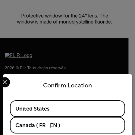
Protective window for the 24° lens. The
window is made of monocrystalline fluoride.
2026 © Flir Tous droits réservés.
Select your preferred country and language from the options 
Confirm Location
Available Locations
United States
Canada
(
FR
EN
)