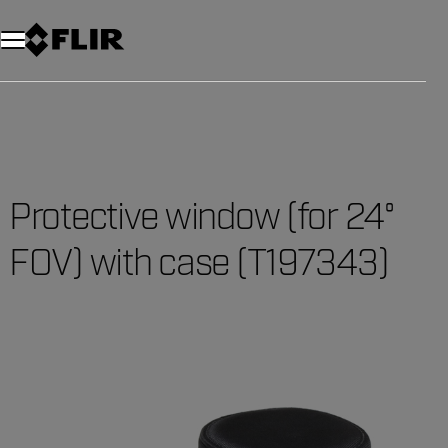
Unread messages
Modèle
Supprimer
articles
article
Ajouter au panier
Ajouté au panier
Protective window (for 24°
FOV) with case (T197343)