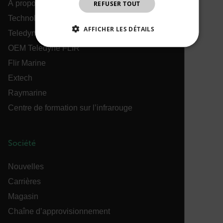
À propos de Flir
REFUSER TOUT
CHINESE
Technologies Teledyne
AFFICHER LES DÉTAILS
Teledyne FLIR Defense
OEM Teledyne FLIR
STRICTEMENT NÉCESSAIRES
Flir Marine
PERFORMANCE
CIBLAGE
Extech
Raymarine
FONCTIONNALITÉ
Centre de formation sur l’infrarouge
Société
Strictement nécessaires
Performance
Ciblage
Fonctionnalité
Nouvelles
Les cookies strictement nécessaires habilitent des
Carrières
fonctionnalités de base du site Web telles que la
connexion des utilisateurs et la gestion des
Magasin
comptes. Le site Web ne peut pas être utilisé
correctement sans les cookies strictement
Chaîne d’approvisionnement
nécessaires.