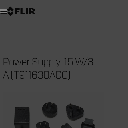
Unread messages
Modèle
Supprimer
articles
article
Ajouter au panier
Ajouté au panier
Power Supply, 15 W/3
A (T911630ACC)