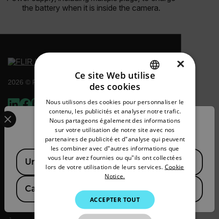
the battery when it is inside the camera.
×
Ce site Web utilise
2026 © Flir Tous droits réservés.
des cookies
ENGLISH
Nous utilisons des cookies pour personnaliser le
GERMAN
Select your preferred country and language from the options 
contenu, les publicités et analyser notre trafic.
Nous partageons également des informations
Confirm Location
FRENCH
sur votre utilisation de notre site avec nos
partenaires de publicité et d"analyse qui peuvent
SPANISH
les combiner avec d"autres informations que
Available Locations
PORTUGUESE
vous leur avez fournies ou qu"ils ont collectées
United States
lors de votre utilisation de leurs services.
Cookie
ITALIAN
Notice.
Canada
(
FR
EN
)
KOREAN
Flir
ACCEPTER TOUT
JAPANESE