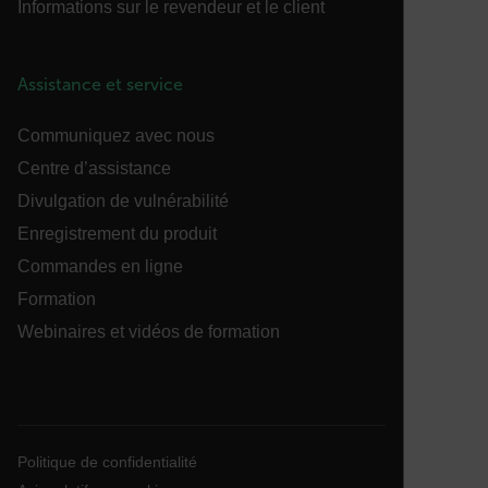
Informations sur le revendeur et le client
Nom
cart_products_oids
Assistance et service
cart_products_skus
Communiquez avec nous
cashrun_session_id
Centre d’assistance
Divulgation de vulnérabilité
cashrun_site_id
Enregistrement du produit
Commandes en ligne
Formation
CS_FPC
Webinaires et vidéos de formation
Politique de confidentialité de
Google
customizerChangeKey
sf_territory
Politique de confidentialité
x-ms-cpim-cache|[-abcdefghijklmnopqrstuvwxyz_0123456789]{2